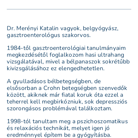
Dr. Merényi Katalin vagyok, belgyógyász,
gasztroenterológus szakorvos.
1984-től gasztroenterológiai tanulmányaim
megkezdésétől foglalkozom hasi ultrahang
vizsgálatával, mivel a bélpanaszok sokrétűbb
kivizsgálásához ez elengedhetetlen.
A gyulladásos bélbetegségben, de
elsősorban a Crohn betegségben szenvedők
között, akiknek már fiatal koruk óta ezzel a
teherrel kell megbirkózniuk, sok depressziós
szorongásos problémával találkoztam.
1998-tól tanultam meg a pszichoszomatikus
és relaxációs technikát, melyet igen jó
eredménnyel építem be a gyógyításba.