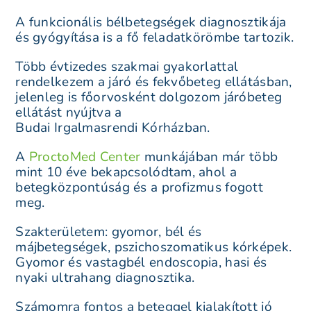
A funkcionális bélbetegségek diagnosztikája
és gyógyítása is a fő feladatkörömbe tartozik.
Több évtizedes szakmai gyakorlattal
rendelkezem a járó és fekvőbeteg ellátásban,
jelenleg is főorvosként dolgozom járóbeteg
ellátást nyújtva a
Budai Irgalmasrendi Kórházban.
A
ProctoMed Center
munkájában már több
mint 10 éve bekapcsolódtam, ahol a
betegközpontúság és a profizmus fogott
meg.
Szakterületem: gyomor, bél és
májbetegségek, pszichoszomatikus kórképek.
Gyomor és vastagbél endoscopia, hasi és
nyaki ultrahang diagnosztika.
Számomra fontos a beteggel kialakított jó