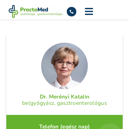
Kihagyás
Dr. Merényi Katalin
belgyógyász, gasztroenterológus
Telefon (egész nap)