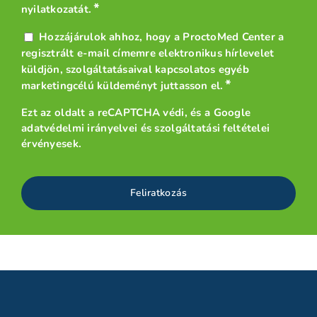
*
nyilatkozatát
.
Hírlevél
Hozzájárulok ahhoz, hogy a ProctoMed Center a
*
regisztrált e-mail címemre elektronikus hírlevelet
küldjön, szolgáltatásaival kapcsolatos egyéb
*
marketingcélú küldeményt juttasson el.
Ezt az oldalt a reCAPTCHA védi, és a
Google
adatvédelmi irányelvei
és
szolgáltatási feltételei
érvényesek.