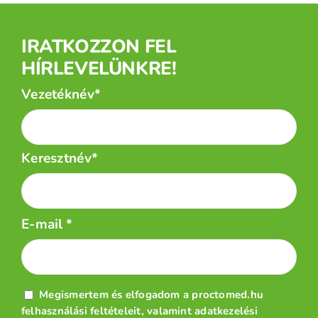
IRATKOZZON FEL
HÍRLEVELÜNKRE!
Név
Vezetéknév*
*
Keresztnév*
E-mail
*
Adatvédelem
Megismertem és elfogadom a proctomed.hu
*
felhasználási feltételeit
, valamint
adatkezelési