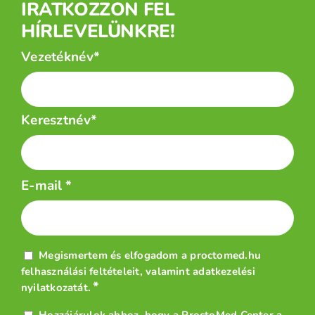
IRATKOZZON FEL
HÍRLEVELÜNKRE!
Név
Vezetéknév*
*
Keresztnév*
E-mail
*
Adatvédelem
Megismertem és elfogadom a proctomed.hu
*
felhasználási feltételeit
, valamint
adatkezelési
*
nyilatkozatát
.
Hírlevél