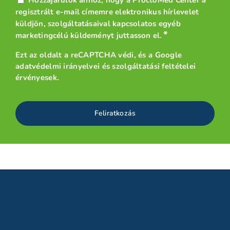
Hozzájárulok ahhoz, hogy a ProctoMed Center a
*
regisztrált e-mail címemre elektronikus hírlevelet
küldjön, szolgáltatásaival kapcsolatos egyéb
*
marketingcélú küldeményt juttasson el.
Ezt az oldalt a reCAPTCHA védi, és a
Google
adatvédelmi irányelvei
és
szolgáltatási feltételei
érvényesek.