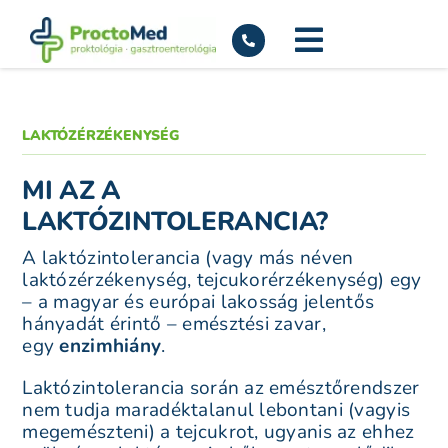
Kihagyás
LAKTÓZÉRZÉKENYSÉG
MI AZ A
LAKTÓZINTOLERANCIA?
A laktózintolerancia (vagy más néven
laktózérzékenység, tejcukorérzékenység) egy
– a magyar és európai lakosság jelentős
hányadát érintő – emésztési zavar,
egy
enzimhiány
.
Laktózintolerancia során az emésztőrendszer
nem tudja maradéktalanul lebontani (vagyis
megemészteni) a tejcukrot, ugyanis az ehhez