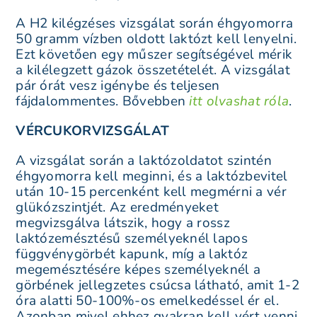
A H2 kilégzéses vizsgálat során éhgyomorra
50 gramm vízben oldott laktózt kell lenyelni.
Ezt követően egy műszer segítségével mérik
a kilélegzett gázok összetételét. A vizsgálat
pár órát vesz igénybe és teljesen
fájdalommentes. Bővebben
itt olvashat róla
.
VÉRCUKORVIZSGÁLAT
A vizsgálat során a laktózoldatot szintén
éhgyomorra kell meginni, és a laktózbevitel
után 10-15 percenként kell megmérni a vér
glükózszintjét. Az eredményeket
megvizsgálva látszik, hogy a rossz
laktózemésztésű személyeknél lapos
függvénygörbét kapunk, míg a laktóz
megemésztésére képes személyeknél a
görbének jellegzetes csúcsa látható, amit 1-2
óra alatti 50-100%-os emelkedéssel ér el.
Azonban mivel ehhez gyakran kell vért venni