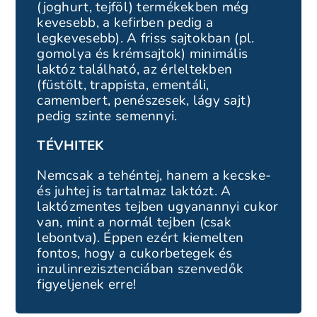
(joghurt, tejföl) termékekben még
kevesebb, a kefirben pedig a
legkevesebb). A friss sajtokban (pl.
gomolya és krémsajtok) minimális
laktóz található, az érleltekben
(füstölt, trappista, ementáli,
camembert, penészesek, lágy sajt)
pedig szinte semennyi.
TÉVHITEK
Nemcsak a tehéntej, hanem a kecske-
és juhtej is tartalmaz laktózt. A
laktózmentes tejben ugyanannyi cukor
van, mint a normál tejben (csak
lebontva). Éppen ezért kiemelten
fontos, hogy a cukorbetegek és
inzulinrezisztenciában szenvedők
figyeljenek erre!