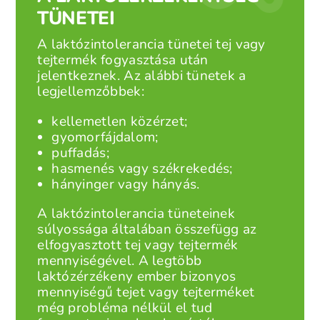
TÜNETEI
A laktózintolerancia tünetei tej vagy
tejtermék fogyasztása után
jelentkeznek. Az alábbi tünetek a
legjellemzőbbek:
kellemetlen közérzet;
gyomorfájdalom;
puffadás;
hasmenés vagy székrekedés;
hányinger vagy hányás.
A laktózintolerancia tüneteinek
súlyossága általában összefügg az
elfogyasztott tej vagy tejtermék
mennyiségével. A legtöbb
laktózérzékeny ember bizonyos
mennyiségű tejet vagy tejterméket
még probléma nélkül el tud