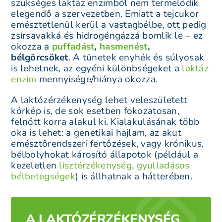
szükséges laktáz enzimből nem termelődik
elegendő a szervezetben. Emiatt a tejcukor
emésztetlenül kerül a vastagbélbe, ott pedig
zsírsavakká és hidrogéngázzá bomlik le – ez
okozza a
puffadást
,
hasmenést
,
bélgörcsöket
. A tünetek enyhék és súlyosak
is lehetnek, az egyéni különbségeket a
laktáz
enzim
mennyisége/hiánya okozza.
A laktózérzékenység lehet veleszületett
kórkép is, de sok esetben fokozatosan,
felnőtt korra alakul ki. Kialakulásának több
oka is lehet: a genetikai hajlam, az akut
emésztőrendszeri fertőzések, vagy krónikus,
bélbolyhokat károsító állapotok (például a
kezeletlen
lisztérzékenység
,
gyulladásos
bélbetegségek
) is állhatnak a hátterében.
A LAKTÓZÉRZÉKENYSÉG