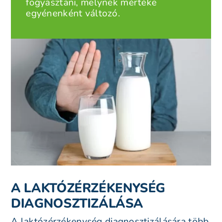
fogyasztani, melynek mértéke
egyénenként változó.
A LAKTÓZÉRZÉKENYSÉG
DIAGNOSZTIZÁLÁSA
A laktózérzékenység diagnosztizálására több