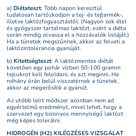
a)
Diétateszt
: Több napon keresztül
tudatosan tartózkodjon a tej- és tejtermék-,
illetve laktózfogyasztástól. (Nagyon sok étel
és gyógyszer tartalmaz laktózt, ezért a diéta
során mindig olvassa el a hozzávalók listáját.)
Ha a tünetek megszűnnek, akkor az felveti a
laktózintolerancia gyanúját.
b)
Kitettségteszt
: A laktózmentes diétát
követően egy pohár vízben 50-100 gramm
tejcukrot kell feloldani, és azt meginni. Ha
néhány órán belül visszatérnek a tünetek,
akkor az megerősítik a gyanút.
Az utóbb leírt módszer azonban nem ad
egyértelmű eredményt, mivel lehet, hogy a
szervezet egy bizonyos mennyiségű laktózt
még képes tolerálni.
HIDROGÉN (H2) KILÉGZÉSES VIZSGÁLAT