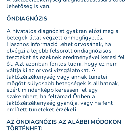
lehetőség is van.
ÖNDIAGNÓZIS
A hivatalos diagnózist gyakran előzi meg a
betegek által végzett önmegfigyelés.
Hasznos információ lehet orvosának, ha
elvégzi a lejjebb felsorolt öndiagnózisos
teszteket és ezeknek eredményével keresi fel
őt. Azt azonban fontos tudni, hogy ez nem
váltja ki az orvosi vizsgálatokat. A
laktózérzékenység vagy annak tünetei
mögött súlyosabb betegségek is állhatnak,
ezért mindenképp keressen fel egy
szakembert, ha feltámad Önben a
laktózérzékenység gyanúja, vagy ha fent
említett tüneteket érzékeli.
AZ ÖNDIAGNÓZIS AZ ALÁBBI MÓDOKON
TÖRTÉNHET: