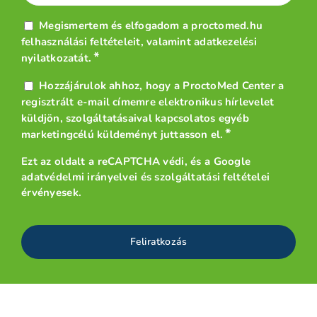
Adatvédelem
Megismertem és elfogadom a proctomed.hu
*
felhasználási feltételeit
, valamint
adatkezelési
*
nyilatkozatát
.
Hírlevél
Hozzájárulok ahhoz, hogy a ProctoMed Center a
*
regisztrált e-mail címemre elektronikus hírlevelet
küldjön, szolgáltatásaival kapcsolatos egyéb
*
marketingcélú küldeményt juttasson el.
Ezt az oldalt a reCAPTCHA védi, és a
Google
adatvédelmi irányelvei
és
szolgáltatási feltételei
érvényesek.