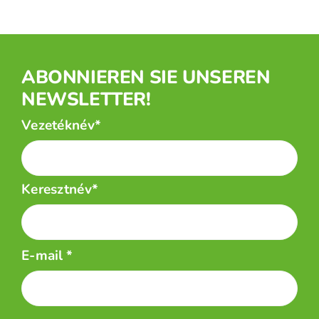
ABONNIEREN SIE UNSEREN
NEWSLETTER!
Név
Vezetéknév*
*
Keresztnév*
E-mail
*