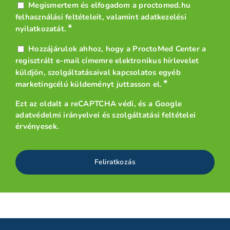
Adatvédelem
Megismertem és elfogadom a proctomed.hu
*
felhasználási feltételeit
, valamint
adatkezelési
*
nyilatkozatát
.
Hírlevél
Hozzájárulok ahhoz, hogy a ProctoMed Center a
*
regisztrált e-mail címemre elektronikus hírlevelet
küldjön, szolgáltatásaival kapcsolatos egyéb
*
marketingcélú küldeményt juttasson el.
Ezt az oldalt a reCAPTCHA védi, és a
Google
adatvédelmi irányelvei
és
szolgáltatási feltételei
érvényesek.