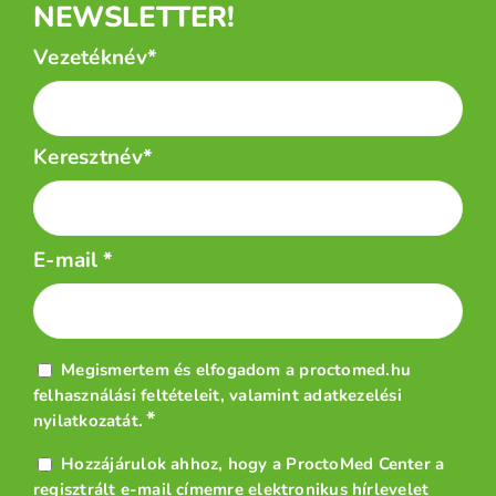
NEWSLETTER!
Név
Vezetéknév*
*
Keresztnév*
E-mail
*
Adatvédelem
Megismertem és elfogadom a proctomed.hu
*
felhasználási feltételeit
, valamint
adatkezelési
*
nyilatkozatát
.
Hírlevél
Hozzájárulok ahhoz, hogy a ProctoMed Center a
*
regisztrált e-mail címemre elektronikus hírlevelet