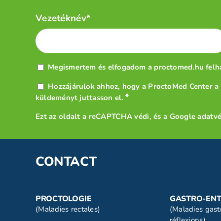
Név
Vezetéknév*
*
Adatvédelem
Megismertem és elfogadom a proctomed.hu
felh
*
Hírlevél
Hozzájárulok ahhoz, hogy a ProctoMed Center a r
*
*
küldeményt juttasson el.
Ezt az oldalt a reCAPTCHA védi, és a
Google adatvé
CONTACT
PROCTOLOGIE
GASTRO-ENT
(Maladies rectales)
(Maladies gastr
réflexions)