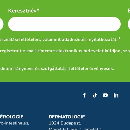
Keresztnév*
*
asználási feltételeit
, valamint
adatkezelési nyilatkozatát
.
egisztrált e-mail címemre elektronikus hírlevelet küldjön, sz
delmi irányelvei
és
szolgáltatási feltételei
érvényesek.
ÉROLOGIE
DERMATOLOGIE
o-intestinales,
1024 Budapest,
Margit krt. 5/B. 1. emelet 1.