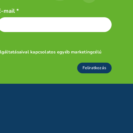
E-mail
*
olgáltatásaival kapcsolatos egyéb marketingcélú