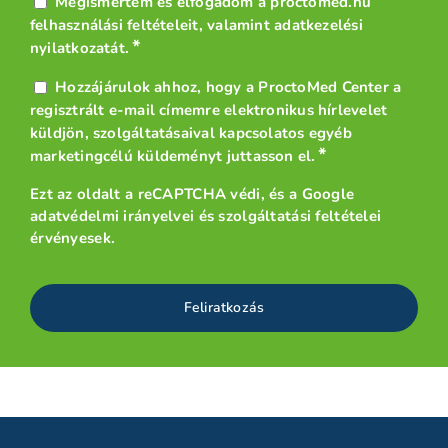
Adatvédelem
Megismertem és elfogadom a proctomed.hu
*
felhasználási feltételeit
, valamint
adatkezelési
*
nyilatkozatát
.
Hírlevél
Hozzájárulok ahhoz, hogy a ProctoMed Center a
*
regisztrált e-mail címemre elektronikus hírlevelet
küldjön, szolgáltatásaival kapcsolatos egyéb
*
marketingcélú küldeményt juttasson el.
Ezt az oldalt a reCAPTCHA védi, és a
Google
adatvédelmi irányelvei
és
szolgáltatási feltételei
érvényesek.